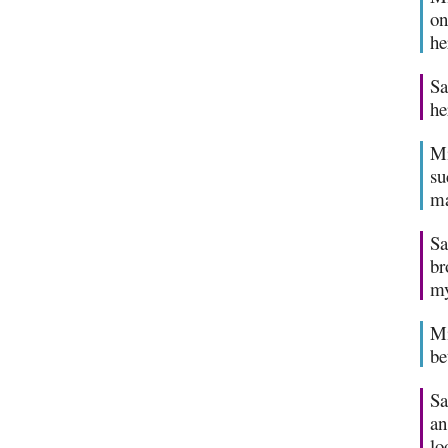
on
he
Sa
he
Mi
su
ma
Sa
br
my
Mi
be
Sa
an
lo