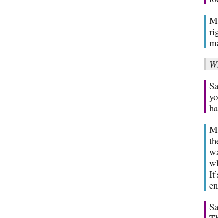
Mi
ri
ma
Wh
Sa
yo
ha
Mi
th
wa
wh
It
en
Sa
Th