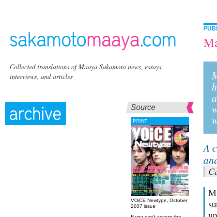
PUB
Ma
Collected translations of Maaya Sakamoto news, essays,
M
interviews, and articles
h
a
w
Source
w
PRINT
A c
and
Ca
Mi
VOiCE Newtype, October
su
2007 issue
up
If you can't access the