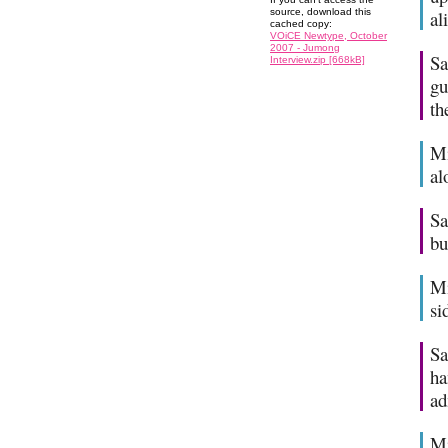
source, download this
al
cached copy:
VOiCE Newtype, October
2007 - Jumong
Sa
Interview.zip [668kB]
gu
th
Mi
al
Sa
bu
Mi
si
Sa
ha
ad
Mi