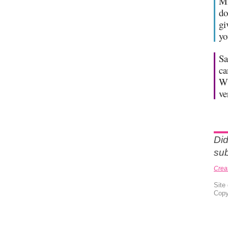
Mi
do
gi
yo
Sa
ca
Wh
ve
Did
sub
Crea
Site
Copy