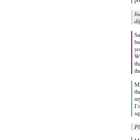
In
di
Sa
ba
yo
Wh
th
th
Mi
th
my
I’
sq
Pl